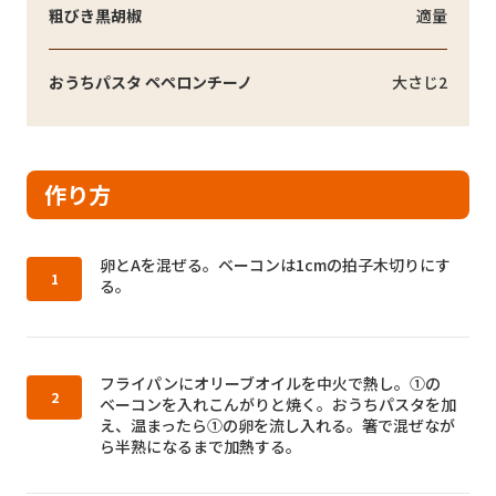
粗びき黒胡椒
適量
おうちパスタ ペペロンチーノ
大さじ2
作り方
作り方1：
卵とAを混ぜる。ベーコンは1cmの拍子木切りにす
る。
作り方2：
フライパンにオリーブオイルを中火で熱し。①の
ベーコンを入れこんがりと焼く。おうちパスタを加
え、温まったら①の卵を流し入れる。箸で混ぜなが
ら半熟になるまで加熱する。