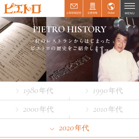
お客様相談室
企業情報
Global
MENU
PIETRO HISTORY
1980
1990
年代
年代
2000
2010
年代
年代
2020
年代