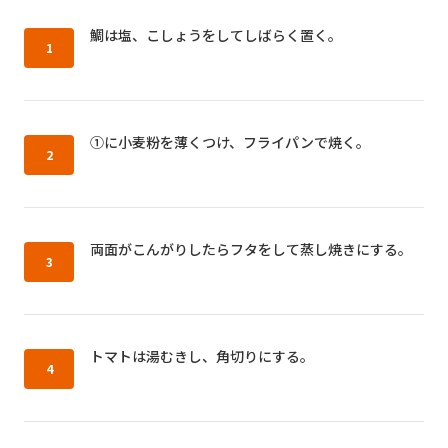
作り方1：
鯛は塩、こしょうをしてしばらく置く。
作り方2：
①に小麦粉を薄くつけ、フライパンで焼く。
作り方3：
両面がこんがりしたらフタをして蒸し焼きにする。
作り方4：
トマトは湯むきし、角切りにする。