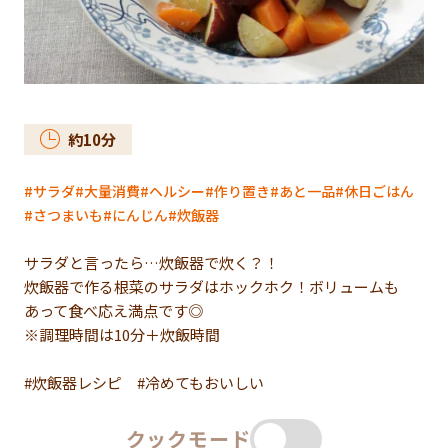
約
10
分
サラダ
大量消費
ヘルシー
作り置き
あと一品
休日ごはん
さつまいも
にんじん
炊飯器
サラダと言ったら…炊飯器で炊く？！
炊飯器で作る根菜のサラダはホックホク！ボリュームも
あって食べ応え満点です◎
※調理時間は10分＋炊飯時間
#炊飯器レシピ #冷めてもおいしい
クックモード