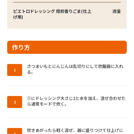
ピエトロドレッシング 焙煎香りごま(仕上
適量
げ用)
作り方
作り方1：
さつまいもとにんじんは乱切りにして炊飯器に入れ
る。
作り方2：
①にドレッシング大さじ2と水を加え、混ぜ合わせた
ら通常モードで炊く。
作り方3：
炊きあがったら軽く混ぜ、器に盛りつけて仕上げに