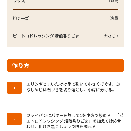
レタス
100g
粉チーズ
適量
ピエトロドレッシング 焙煎香りごま
大さじ2
作り方
作り方1：
エリンギとまいたけは手で割いて小さくほぐす。ぶ
なしめじは石づきを切り落とし、小房に分ける。
作り方2：
フライパンにバターを熱して1を中火で炒める。「ピ
エトロドレッシング 焙煎香りごま」を加えて炒め合
わせ、粗びき黒こしょうで味を調える。