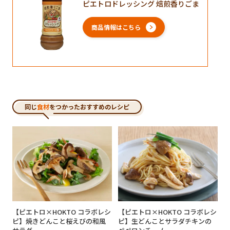
ピエトロドレッシング 焙煎香りごま
商品情報はこちら
同じ
食材
をつかったおすすめのレシピ
シ
【ピエトロ×HOKTO コラボレシ
【ピエトロ×HOKTO コラボレシ
焼
ピ】焼きどんこと桜えびの和風
ピ】生どんことサラダチキンの