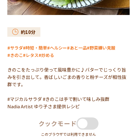
約
10
分
サラダ
時短・簡単
ヘルシー
あと一品
野菜嫌い克服
きのこ
レタス
炒める
きのこをたっぷり使って風味豊かに♪バターでじっくり旨
みを引き出して。香ばしいごまの香りと粉チーズが相性抜
群です。
#マジカルサラダ #きのこは手で割いて味しみ抜群
Nadia Artist ゆり子さま提供レシピ
クックモード
このブラウザでは利用できません