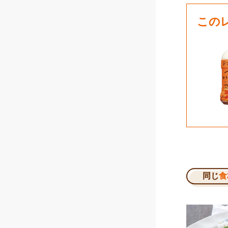
この
同じ
食