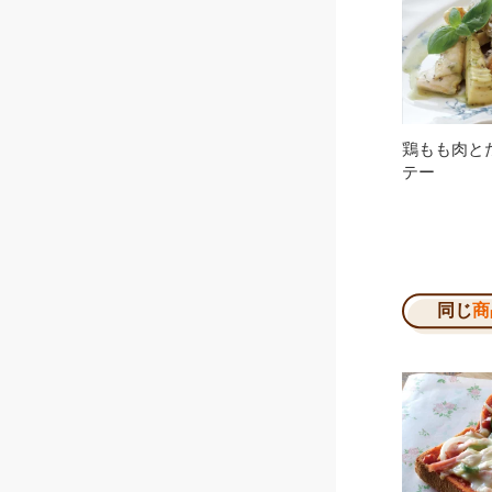
鶏もも肉と
テー
同じ
商