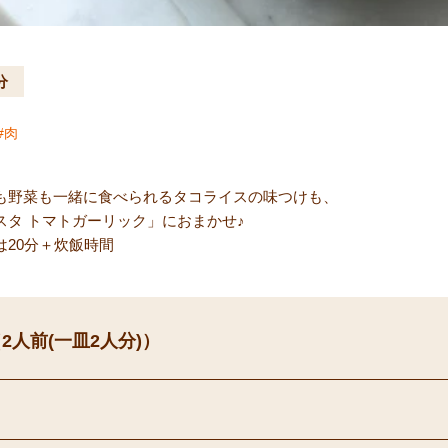
分
肉
も野菜も一緒に食べられるタコライスの味つけも、
スタ トマトガーリック」におまかせ♪
は20分＋炊飯時間
2人前(一皿2人分)）