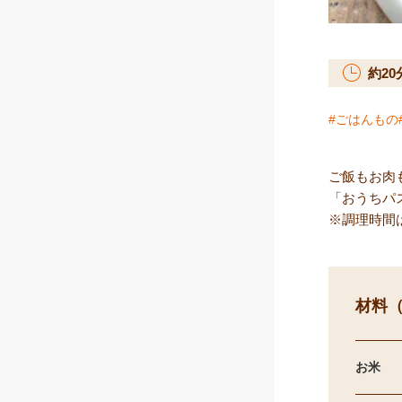
約
20
ごはんもの
ご飯もお肉
「おうちパ
※調理時間
材料（
お米