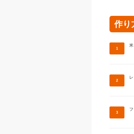
作り
作
米
作
レ
作
フ