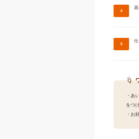
作
器
作
仕
・あ
をつ
・お