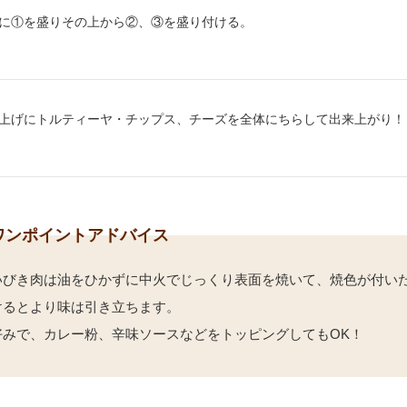
り方4：
に①を盛りその上から②、③を盛り付ける。
り方5：
上げにトルティーヤ・チップス、チーズを全体にちらして出来上がり！
ワンポイントアドバイス
いびき肉は油をひかずに中火でじっくり表面を焼いて、焼色が付い
けるとより味は引き立ちます。
好みで、カレー粉、辛味ソースなどをトッピングしてもOK！