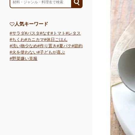
人気キーワード
サラダ
パスタ
なす
トマト
レタス
ちくわ
カニカマ
休日ごはん
洗い物少なめ
作り置き
夏バテ
節約
火を使わない
子どもが喜ぶ
野菜嫌い克服