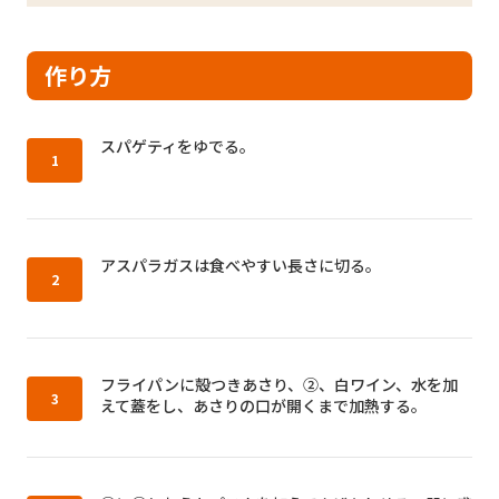
作り方
作り方1：
スパゲティをゆでる。
作り方2：
アスパラガスは食べやすい長さに切る。
作り方3：
フライパンに殻つきあさり、②、白ワイン、水を加
えて蓋をし、あさりの口が開くまで加熱する。