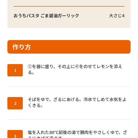
おうちパスタ ごま醤油ガーリック
大さじ4
作り方
作り方1：
①を器に盛り、その上に④をのせてレモンを添え
る。
作り方2：
そばをゆで、ざるにあげる。冷水でしめて水気をよ
くきる。
作り方3：
塩を入れた80℃前後の湯で豚肉をやさしくゆで、ざ
るにあげて冷ます。