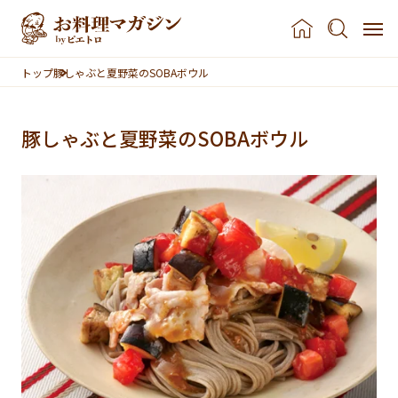
本文へスキップ
トップ
豚しゃぶと夏野菜のSOBAボウル
豚しゃぶと夏野菜のSOBAボウル