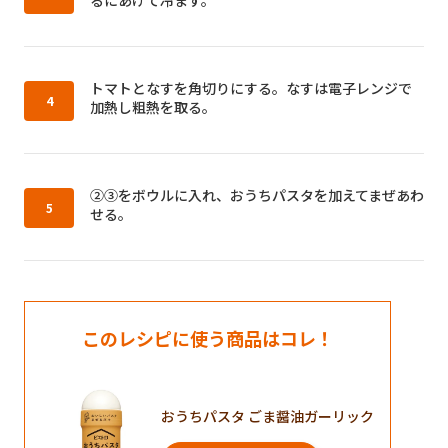
作り方4：
トマトとなすを角切りにする。なすは電子レンジで
加熱し粗熱を取る。
作り方5：
②③をボウルに入れ、おうちパスタを加えてまぜあわ
せる。
このレシピに使う商品はコレ！
おうちパスタ ごま醤油ガーリック