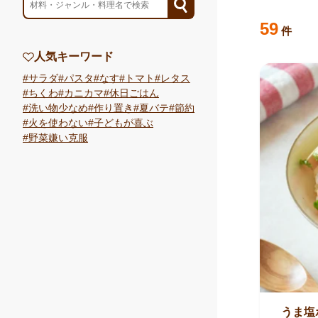
検索結果
のレ
59
件
人気キーワード
サラダ
パスタ
なす
トマト
レタス
ちくわ
カニカマ
休日ごはん
洗い物少なめ
作り置き
夏バテ
節約
火を使わない
子どもが喜ぶ
野菜嫌い克服
うま塩