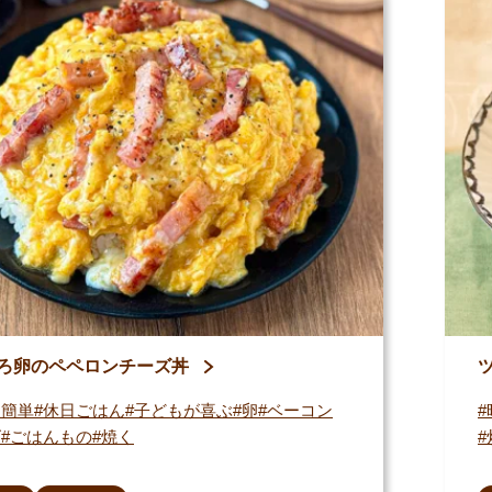
ろ卵のペペロンチーズ丼
・簡単
休日ごはん
子どもが喜ぶ
卵
ベーコン
ズ
ごはんもの
焼く