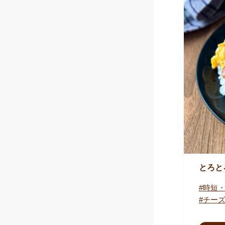
とろと
時短
チー