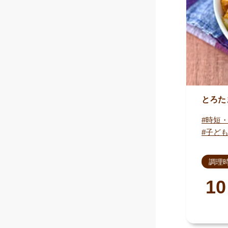
とろた
時短
子ど
調理
10