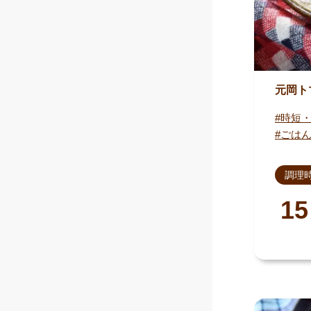
元岡ト
時短
ごは
調理
15