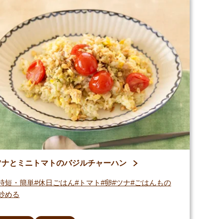
ツナとミニトマトのバジルチャーハン
時短・簡単
休日ごはん
トマト
卵
ツナ
ごはんもの
炒める