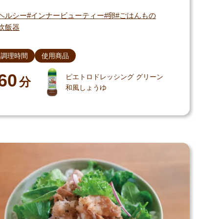
ヘルシー
インナービューティー
卵
ごはんもの
炊飯器
調理時間
使用商品
60
ピエトロドレッシング グリーン
分
和風しょうゆ