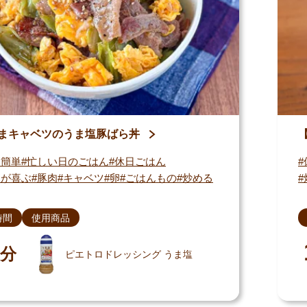
まキャベツのうま塩豚ばら丼
・簡単
忙しい日のごはん
休日ごはん
もが喜ぶ
豚肉
キャベツ
卵
ごはんもの
炒める
時間
使用商品
分
ピエトロドレッシング うま塩