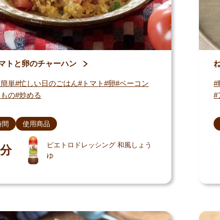
マトと卵のチャーハン
・簡単
忙しい日のごはん
トマト
卵
ベーコン
んもの
炒める
時間
使用商品
ピエトロドレッシング 和風しょう
分
ゆ