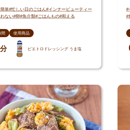
・簡単
忙しい日のごはん
インナービューティー
使わない
卵
魚介類
ごはんもの
和える
時間
使用商品
分
ピエトロドレッシング うま塩