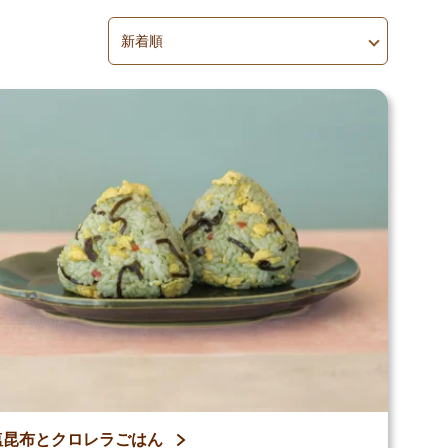
並べ替え
並べ替えを適用
塩昆布とクロレラごはん