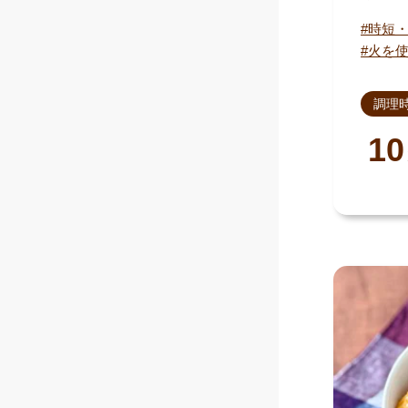
時短
火を
調理
10