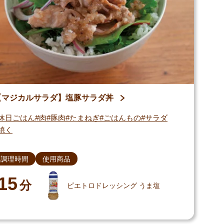
【マジカルサラダ】塩豚サラダ丼
休日ごはん
肉
豚肉
たまねぎ
ごはんもの
サラダ
焼く
調理時間
使用商品
15
分
ピエトロドレッシング うま塩