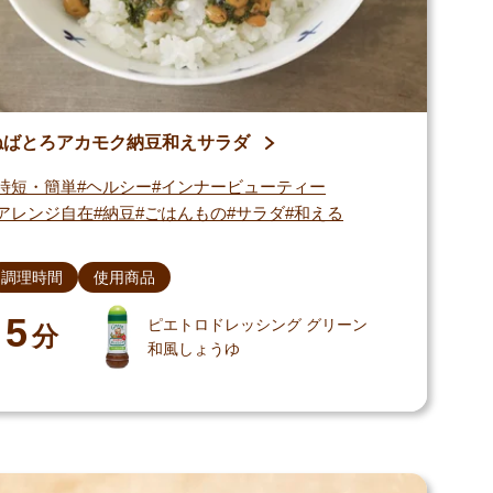
ねばとろアカモク納豆和えサラダ
時短・簡単
ヘルシー
インナービューティー
アレンジ自在
納豆
ごはんもの
サラダ
和える
調理時間
使用商品
5
ピエトロドレッシング グリーン
分
和風しょうゆ