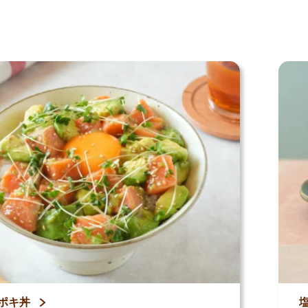
シピ
ポキ丼