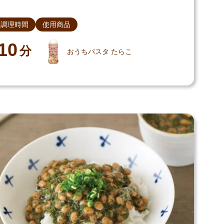
調理時間
使用商品
10
分
おうちパスタ たらこ