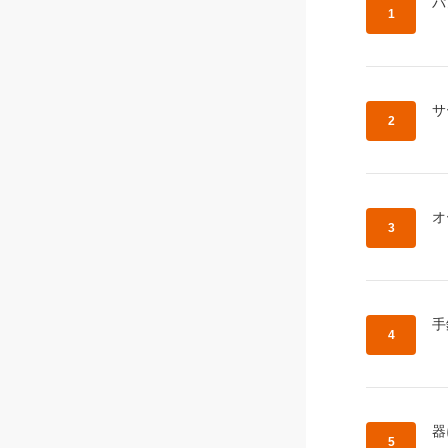
作
パ
作
サ
作
オ
作
手
作
器