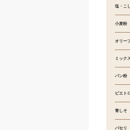
塩・こ
小麦粉
オリー
ミック
パン粉
ピエト
青しそ
パセリ