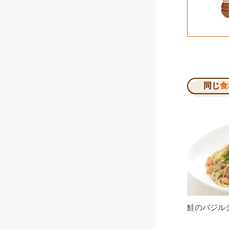
同じ
食
鮭のバジル