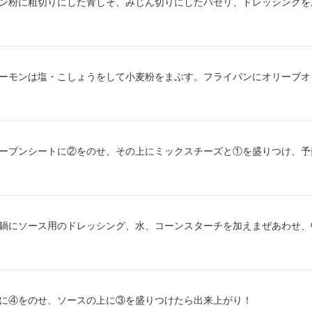
り方1：
ン粉に粗切りにした青しそ、みじん切りにしたパセリ、ドレッシングを
り方2：
ーモンは塩・こしょうをして小麦粉をまぶす。フライパンにオリーブオ
り方3：
ーブンシートに②をのせ、その上にミックスチーズと①を盛りつけ、予熱し
り方4：
鍋にソース用のドレッシング、水、コーンスターチを加えまぜあわせ、
り方5：
に④をのせ、ソースの上に③を盛りつけたら出来上がり！