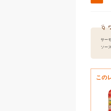
サー
ソー
この