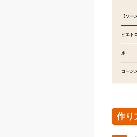
【ソー
ピエト
水
コーン
作り