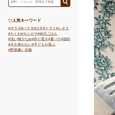
人気キーワード
サラダ
パスタ
なす
トマト
レタス
ちくわ
カニカマ
休日ごはん
洗い物少なめ
作り置き
夏バテ
節約
火を使わない
子どもが喜ぶ
野菜嫌い克服