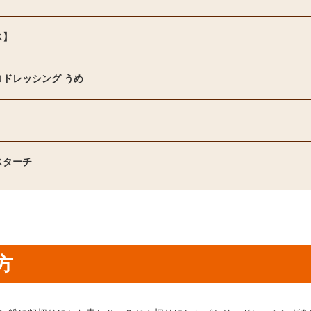
ス】
ロドレッシング うめ
スターチ
方