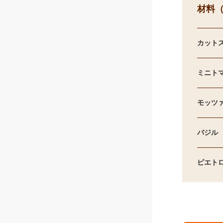
材料（
カット
ミニト
モッツ
バジル
ピエト