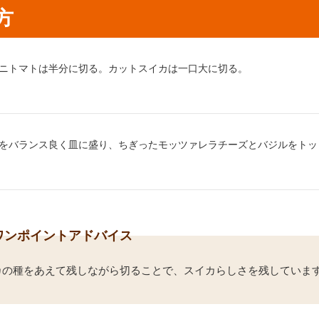
方
り方1：
ニトマトは半分に切る。カットスイカは一口大に切る。
り方2：
をバランス良く皿に盛り、ちぎったモッツァレラチーズとバジルをトッ
ワンポイントアドバイス
カの種をあえて残しながら切ることで、スイカらしさを残していま