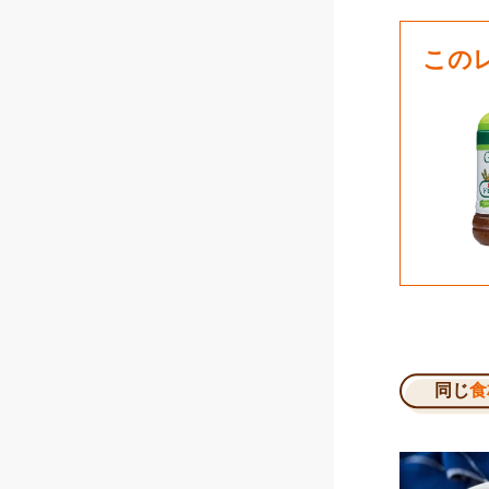
この
同じ
食