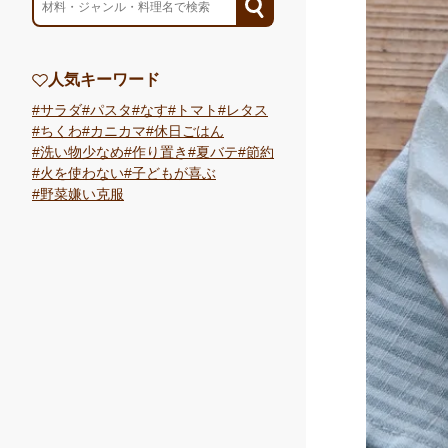
人気キーワード
サラダ
パスタ
なす
トマト
レタス
ちくわ
カニカマ
休日ごはん
洗い物少なめ
作り置き
夏バテ
節約
火を使わない
子どもが喜ぶ
野菜嫌い克服