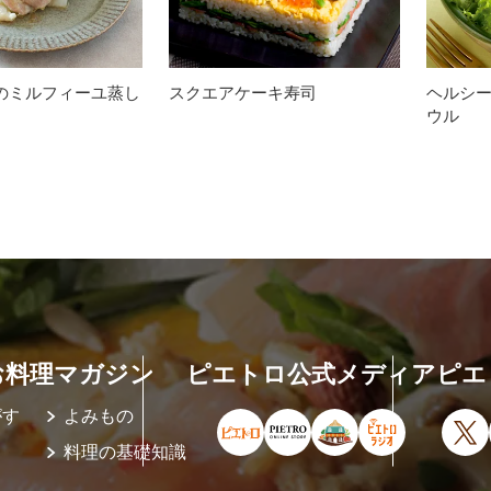
のミルフィーユ蒸し
スクエアケーキ寿司
ヘルシー
ウル
お料理マガジン
ピエトロ公式メディア
ピエ
がす
よみもの
ピエトロ公式サイト（新しいウィ
ピエトロオンラインストア
ピエトロホームタウ
ピエトロラジ
X
料理の基礎知識