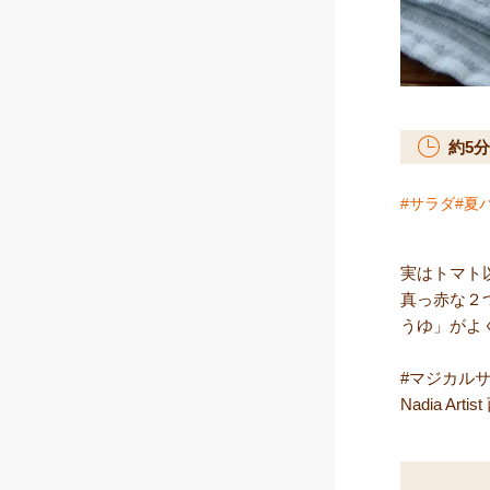
約
5
分
サラダ
夏
実はトマト
真っ赤な２
うゆ」がよ
#マジカルサ
Nadia Ar