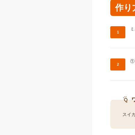
作り
作
ミ
作
①
スイ