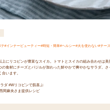
バテ
インナービューティー
時短・簡単
ヘルシー
火を使わない
チー
以上にリコピンが豊富なスイカ。トマトとスイカの組み合わせは美
つの食材にチーズとバジルが加わった鮮やかで爽やかなサラダ。さっ
く合います。
ラダ #Wリコピンで肌喜ぶ
tist 西岡麻央さま提供レシピ