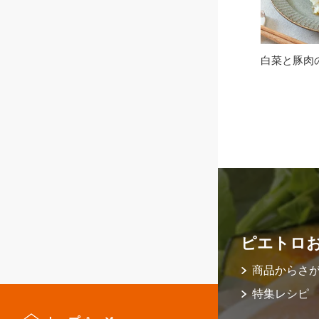
白菜と豚肉
ピエトロ
商品からさ
特集レシピ