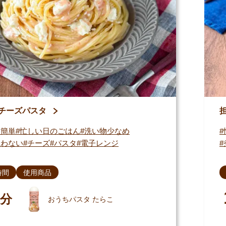
チーズパスタ
・簡単
忙しい日のごはん
洗い物少なめ
使わない
チーズ
パスタ
電子レンジ
時間
使用商品
分
おうちパスタ たらこ