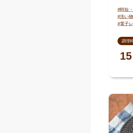
時短
洗い
電子
調理
15