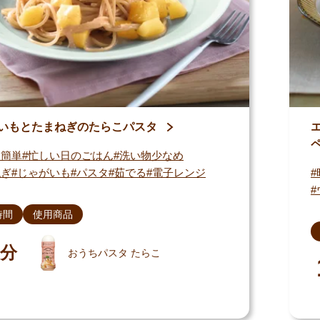
いもとたまねぎのたらこパスタ
・簡単
忙しい日のごはん
洗い物少なめ
ねぎ
じゃがいも
パスタ
茹でる
電子レンジ
時間
使用商品
分
おうちパスタ たらこ