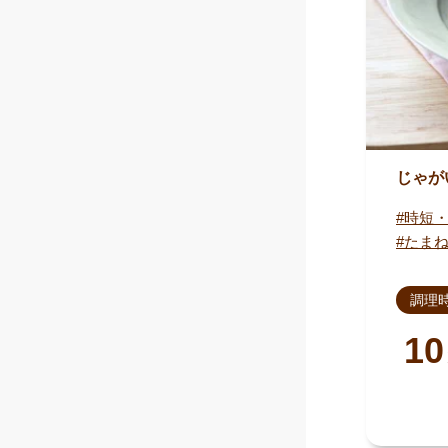
じゃが
時短
たま
調理
10