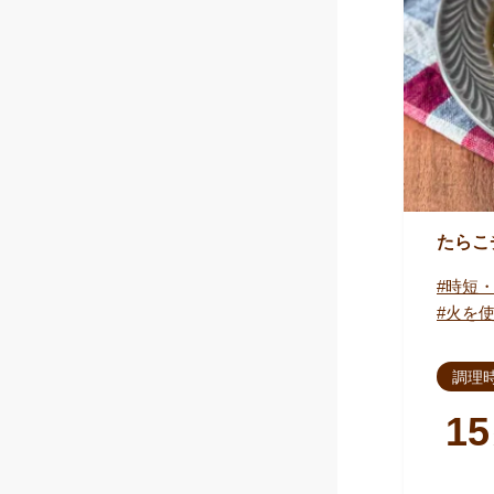
たらこ
時短
火を
調理
15