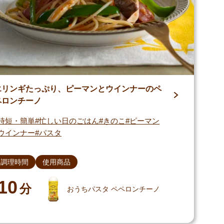
エリンギたっぷり、ピーマンとウインナーのペ
ペロンチーノ
時短・簡単
忙しい日のごはん
きのこ
ピーマン
ウインナー
パスタ
調理時間
使用商品
10
分
おうちパスタ ペペロンチーノ