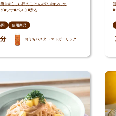
・簡単
忙しい日のごはん
洗い物少なめ
ねぎ
ツナ
パスタ
煮る
時間
使用商品
分
おうちパスタ トマトガーリック