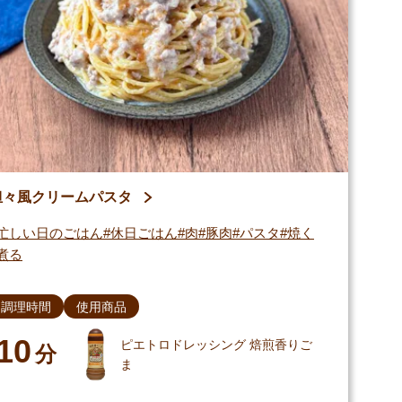
担々風クリームパスタ
忙しい日のごはん
休日ごはん
肉
豚肉
パスタ
焼く
煮る
調理時間
使用商品
10
ピエトロドレッシング 焙煎香りご
分
ま