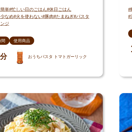
・簡単
忙しい日のごはん
休日ごはん
物少なめ
火を使わない
豚肉
たまねぎ
パスタ
レンジ
時間
使用商品
分
おうちパスタ トマトガーリック