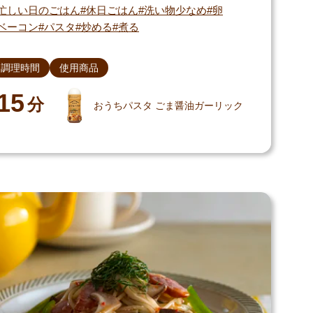
忙しい日のごはん
休日ごはん
洗い物少なめ
卵
ベーコン
パスタ
炒める
煮る
調理時間
使用商品
15
分
おうちパスタ ごま醤油ガーリック