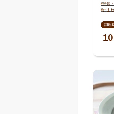
時短
たま
調理
10