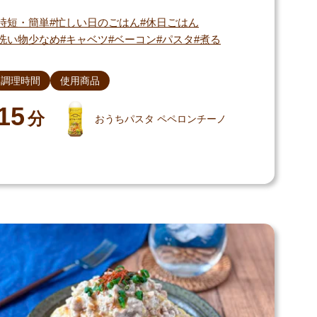
時短・簡単
忙しい日のごはん
休日ごはん
洗い物少なめ
キャベツ
ベーコン
パスタ
煮る
調理時間
使用商品
15
分
おうちパスタ ペペロンチーノ