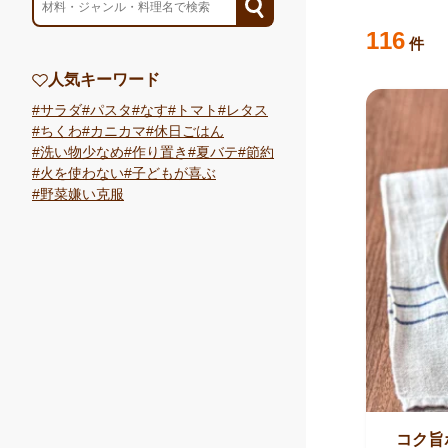
検索結果
の
116
件
人気キーワード
サラダ
パスタ
なす
トマト
レタス
ちくわ
カニカマ
休日ごはん
洗い物少なめ
作り置き
夏バテ
節約
火を使わない
子どもが喜ぶ
野菜嫌い克服
コク旨