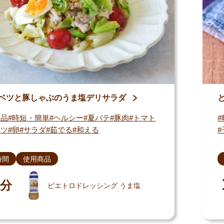
ベツと豚しゃぶのうま塩デリサラダ
一品
時短・簡単
ヘルシー
夏バテ
豚肉
トマト
ベツ
卵
サラダ
茹でる
和える
時間
使用商品
分
ピエトロドレッシング うま塩