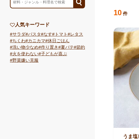
検索結果
のレ
10
件
人気キーワード
サラダ
パスタ
なす
トマト
レタス
ちくわ
カニカマ
休日ごはん
洗い物少なめ
作り置き
夏バテ
節約
火を使わない
子どもが喜ぶ
野菜嫌い克服
うま塩