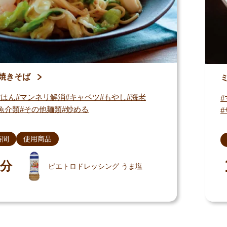
焼きそば
ごはん
マンネリ解消
キャベツ
もやし
海老
魚介類
その他麺類
炒める
時間
使用商品
分
ピエトロドレッシング うま塩