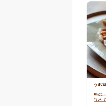
うま塩
時短
おか