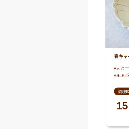
春キャ
あと
キャ
調理
15