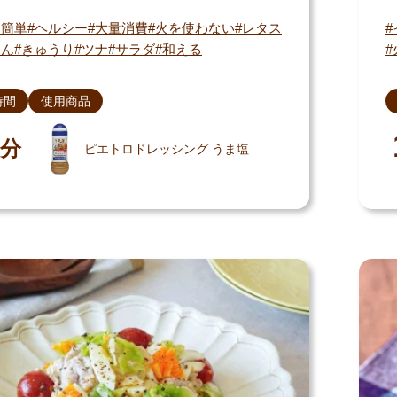
・簡単
ヘルシー
大量消費
火を使わない
レタス
じん
きゅうり
ツナ
サラダ
和える
時間
使用商品
分
ピエトロドレッシング うま塩