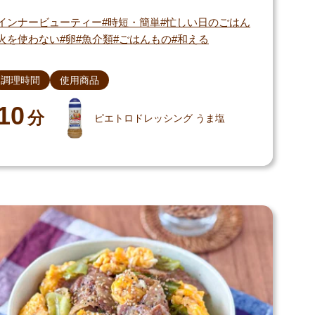
インナービューティー
時短・簡単
忙しい日のごはん
火を使わない
卵
魚介類
ごはんもの
和える
調理時間
使用商品
10
分
ピエトロドレッシング うま塩