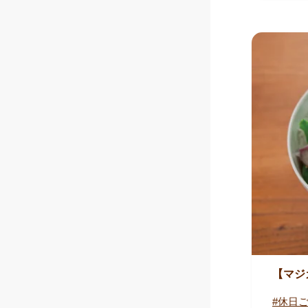
【マジ
休日