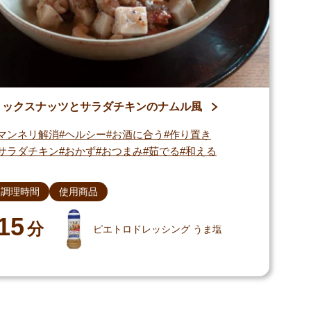
ミックスナッツとサラダチキンのナムル風
マンネリ解消
ヘルシー
お酒に合う
作り置き
サラダチキン
おかず
おつまみ
茹でる
和える
調理時間
使用商品
15
分
ピエトロドレッシング うま塩