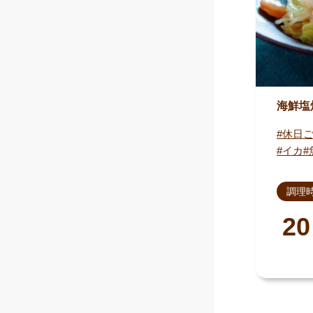
海鮮塩
休日
イカ
調理
20