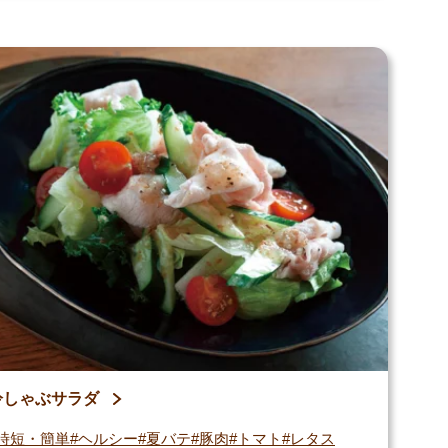
冷しゃぶサラダ
時短・簡単
ヘルシー
夏バテ
豚肉
トマト
レタス