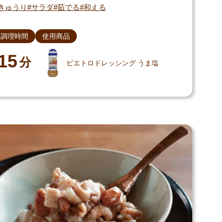
きゅうり
サラダ
茹でる
和える
調理時間
使用商品
15
分
ピエトロドレッシング うま塩