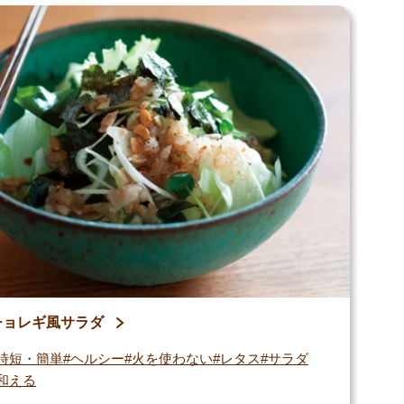
チョレギ風サラダ
時短・簡単
ヘルシー
火を使わない
レタス
サラダ
和える