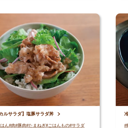
カルサラダ】塩豚サラダ丼
ごはん
肉
豚肉
たまねぎ
ごはんもの
サラダ