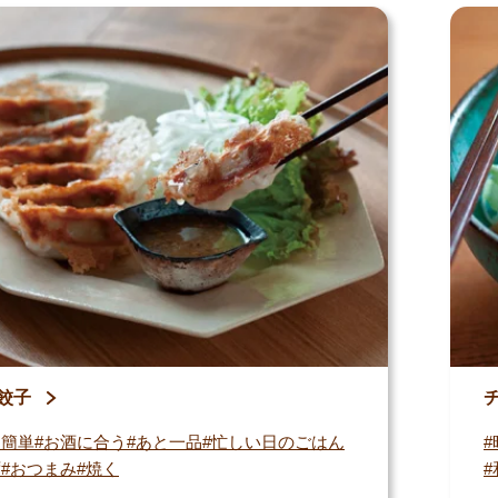
餃子
・簡単
お酒に合う
あと一品
忙しい日のごはん
ず
おつまみ
焼く