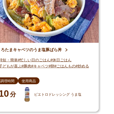
とろたまキャベツのうま塩豚ばら丼
時短・簡単
忙しい日のごはん
休日ごはん
子どもが喜ぶ
豚肉
キャベツ
卵
ごはんもの
炒める
調理時間
使用商品
10
分
ピエトロドレッシング うま塩