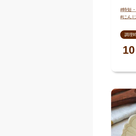
時短
にん
調理
10