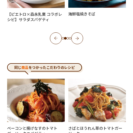
海鮮塩焼きそば
レ
【ピエトロ×森永乳業 コラボレ
【
シピ】サラダスパゲティ
同じ
商品
をつかったこだわりのレシピ
ベーコンと揚げなすのトマト
さばとほうれん草のトマトガー