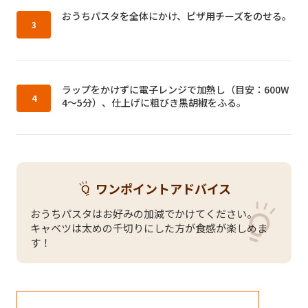
作り方3：
おうちパスタを全体にかけ、ピザ用チーズをのせる。
作り方4：
ラップをかけずに電子レンジで加熱し（目安：600W
4～5分）、仕上げに粗びき黒胡椒をふる。
ワンポイントアドバイス
おうちパスタはお好みの加減でかけてください。
キャベツは太めの千切りにした方が食感が楽しめま
す！