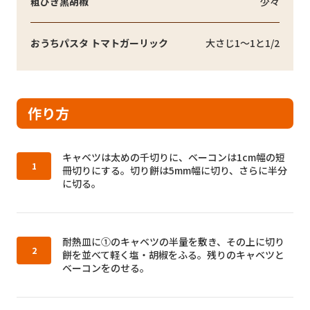
粗びき黒胡椒
少々
おうちパスタ トマトガーリック
大さじ1～1と1/2
作り方
作り方1：
キャベツは太めの千切りに、ベーコンは1cm幅の短
冊切りにする。切り餅は5mm幅に切り、さらに半分
に切る。
作り方2：
耐熱皿に①のキャベツの半量を敷き、その上に切り
餅を並べて軽く塩・胡椒をふる。残りのキャベツと
ベーコンをのせる。