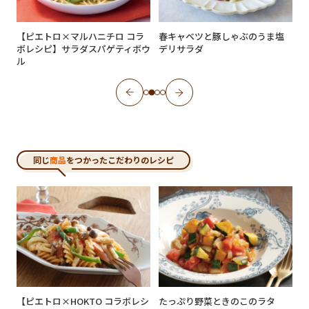
【ピエトロ×マルハニチロ コラ
春キャベツと豚しゃぶのうま塩
ボレシピ】サラダスパゲティボウ
デリサラダ
ル
同じ
商品
をつかったこだわりのレシピ
【ピエトロ×HOKTO コラボレシ
たっぷり野菜ときのこのラタ