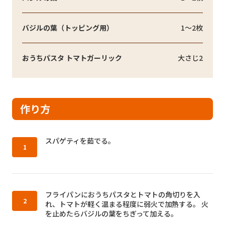
バジルの葉（トッピング用）
1～2枚
おうちパスタ トマトガーリック
大さじ2
作り方
作り方1：
スパゲティを茹でる。
作り方2：
フライパンにおうちパスタとトマトの角切りを入
れ、トマトが軽く温まる程度に弱火で加熱する。 火
を止めたらバジルの葉をちぎって加える。