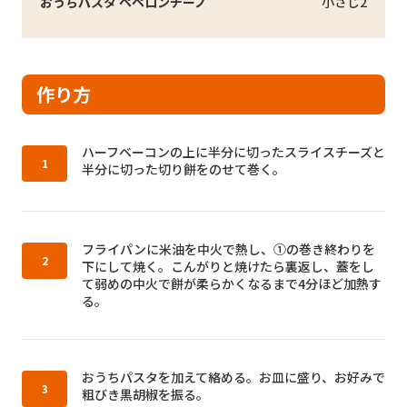
おうちパスタ ペペロンチーノ
小さじ2
作り方
作り方1：
ハーフベーコンの上に半分に切ったスライスチーズと
半分に切った切り餅をのせて巻く。
作り方2：
フライパンに米油を中火で熱し、①の巻き終わりを
下にして焼く。こんがりと焼けたら裏返し、蓋をし
て弱めの中火で餅が柔らかくなるまで4分ほど加熱す
る。
作り方3：
おうちパスタを加えて絡める。お皿に盛り、お好みで
粗びき黒胡椒を振る。