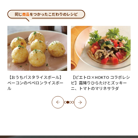
同じ
商品
をつかったこだわりのレシピ
ラ
【おうちパスタライスボール】
【ピエトロ×HOKTO コラボレシ
ベーコンのペペロンライスボー
ピ】霜降りひらたけとズッキー
ル
ニ、トマトのマリネサラダ