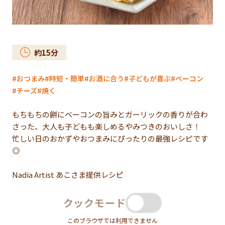
約
15
分
おつまみ
時短・簡単
お酒に合う
子どもが喜ぶ
ベーコン
チーズ
焼く
もちもちの餅にベーコンの旨みとガーリックの香りが合わ
さった、大人も子どもも楽しめるやみつきのおいしさ！
忙しい日のおかずやおつまみにぴったりの最強レシピです
◎
Nadia Artist あこさま提供レシピ
クックモード
このブラウザでは利用できません