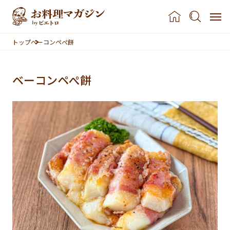
本文へスキップ
トップ
ベーコンペぺ餅
ベーコンペぺ餅