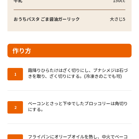
牛乳
150cc
おうちパスタ ごま醤油ガーリック
大さじ5
作り方
作り方1：
霜降りひらたけはざく切りにし、ブナシメジは石づ
きを取り、ざく切りにする。(冷凍きのこでも可)
作り方2：
ベーコンとさっと下ゆでしたブロッコリーは角切り
にする。
作り方3：
フライパンにオリーブオイルを熱し、中火でベーコ