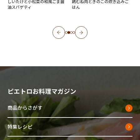
ラ
しいたけと小松菜の和風ごま醤
鶏むね肉ときのこの炊き込みご
ん
油スパゲティ
はん
ピエトロお料理マガジン
商品からさがす
特集レシピ